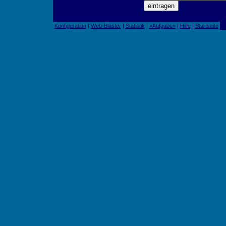
Konfiguration
|
Web-Blaster
|
Statistik
|
»Aufgabe«
|
Hilfe
|
Startseite