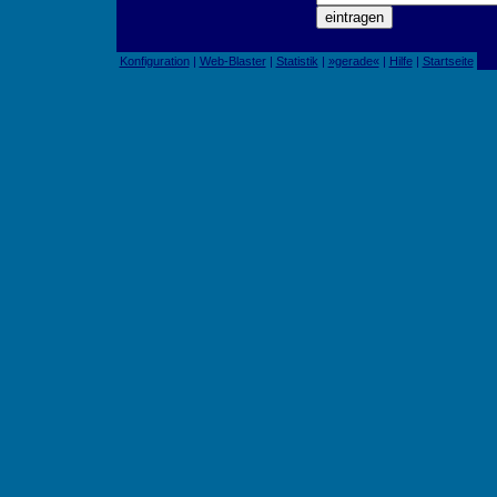
Konfiguration
|
Web-Blaster
|
Statistik
|
»gerade«
|
Hilfe
|
Startseite