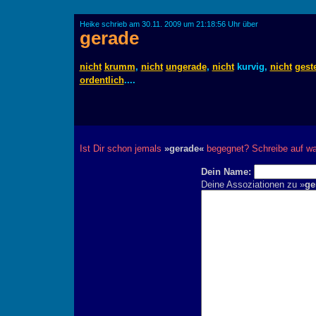
Heike schrieb am 30.11. 2009 um 21:18:56 Uhr über
gerade
nicht
krumm
,
nicht
ungerade
,
nicht
kurvig,
nicht
gest
ordentlich
....
Ist Dir schon jemals
»gerade«
begegnet? Schreibe auf wa
Dein Name:
Deine Assoziationen zu »
ge