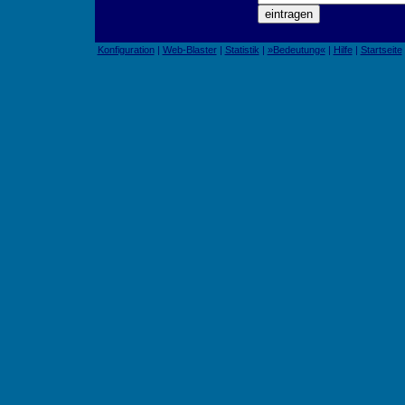
Konfiguration
|
Web-Blaster
|
Statistik
|
»Bedeutung«
|
Hilfe
|
Startseite