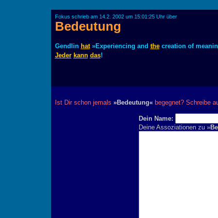
Fokus schrieb am 14.2. 2002 um 15:01:25 Uhr über
Bedeutung
Gendlin
hat
»Experiencing and
the
creation of meani
Jeder
kann
das
!
Ist Dir schon jemals
»Bedeutung«
begegnet? Schreibe au
Dein Name:
Deine Assoziationen zu »
Be