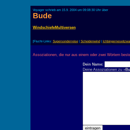
Voyager schrieb am 15.9. 2004 um 09:08:30 Uhr über
Bude
WindschiefeMultiversen
[Flucht-Links:
Supersonderreise
|
Scheidenwind
|
Ichbingerneseitzwa
Assoziationen, die nur aus einem oder zwei Wörtern best
Dein Name:
Deine Assoziationen zu »
Bu