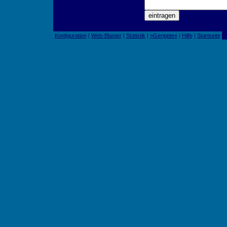
Konfiguration
|
Web-Blaster
|
Statistik
|
»Gerippte«
|
Hilfe
|
Startseite