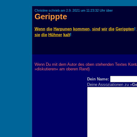
Christine schrieb am 2.9. 2021 um 11:23:32 Uhr über
Gerippte
Wenn
die
Harpunen
kommen
,
sind
wir
die
Gerippten
!
sie
die
Hühner
kalt
!
Wenn Du mit dem Autor des oben stehenden Textes Kontak
»diskutieren« am oberen Rand)
Dein Name:
Deine Assoziationen zu »
Ge