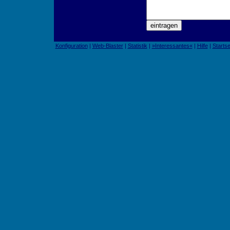
Konfiguration
|
Web-Blaster
|
Statistik
|
»Interessantes«
|
Hilfe
|
Startse