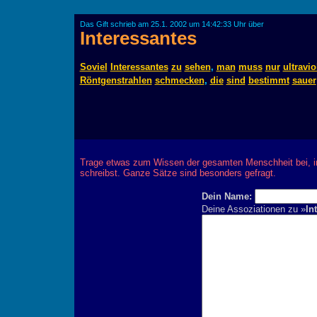
Das Gift schrieb am 25.1. 2002 um 14:42:33 Uhr über
Interessantes
Soviel
Interessantes
zu
sehen
,
man
muss
nur
ultravio
Röntgenstrahlen
schmecken
,
die
sind
bestimmt
sauer
Trage etwas zum Wissen der gesamten Menschheit bei, 
schreibst. Ganze Sätze sind besonders gefragt.
Dein Name:
Deine Assoziationen zu »
In