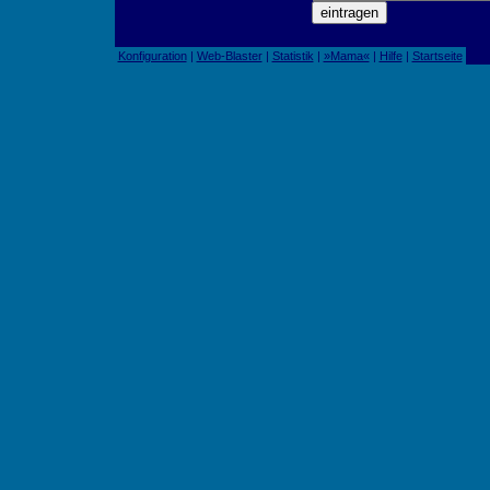
Konfiguration
|
Web-Blaster
|
Statistik
|
»Mama«
|
Hilfe
|
Startseite