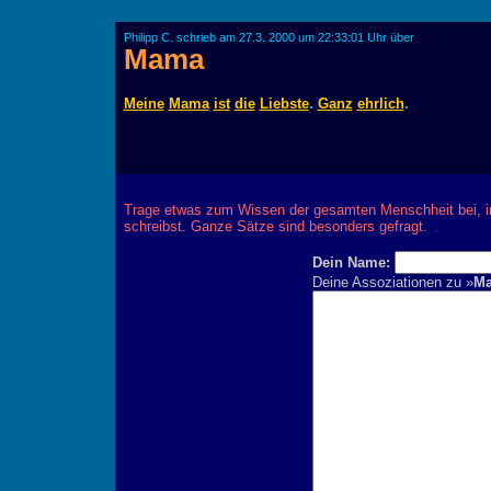
Philipp C. schrieb am 27.3. 2000 um 22:33:01 Uhr über
Mama
Meine
Mama
ist
die
Liebste
.
Ganz
ehrlich
.
Trage etwas zum Wissen der gesamten Menschheit bei, 
schreibst. Ganze Sätze sind besonders gefragt.
Dein Name:
Deine Assoziationen zu »
M