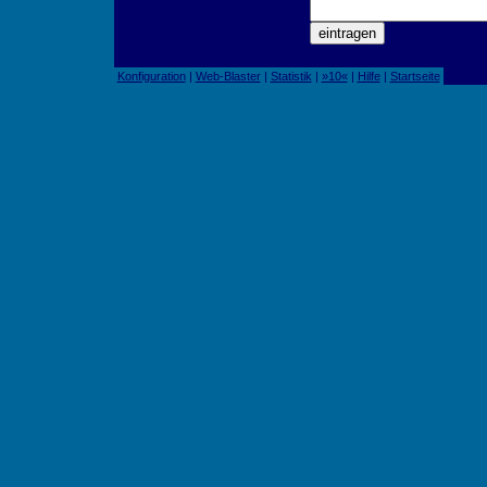
Konfiguration
|
Web-Blaster
|
Statistik
|
»10«
|
Hilfe
|
Startseite