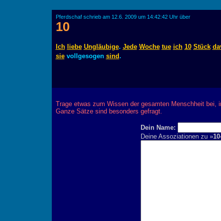
Pferdschaf schrieb am 12.6. 2009 um 14:42:42 Uhr über
10
Ich
liebe
Ungläubige
.
Jede
Woche
tue
ich
10
Stück
da
sie
vollgesogen
sind
.
Trage etwas zum Wissen der gesamten Menschheit bei, 
Ganze Sätze sind besonders gefragt.
Dein Name:
Deine Assoziationen zu »
10