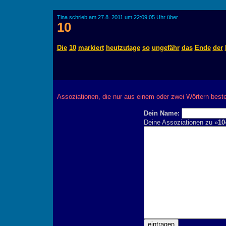
Tina schrieb am 27.8. 2011 um 22:09:05 Uhr über
10
Die
10
markiert
heutzutage
so
ungefähr
das
Ende
der
Assoziationen, die nur aus einem oder zwei Wörtern best
Dein Name:
Deine Assoziationen zu »
10