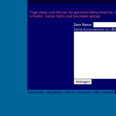
Trage etwas zum Wissen der gesamten Menschheit bei, 
schreibst. Ganze Sätze sind besonders gefragt.
Dein Name:
Deine Assoziationen zu »
Er
Konfiguration
|
Web-Blaster
|
Statistik
|
»Erkennen«
|
Hilfe
|
Startseite