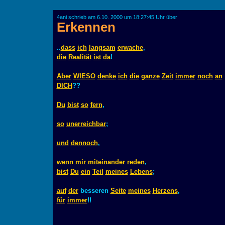
4ani schrieb am 6.10. 2000 um 18:27:45 Uhr über
Erkennen
..
dass
ich
langsam
erwache
,
die
Realität
ist
da
!
Aber
WIESO
denke
ich
die
ganze
Zeit
immer
noch
an
DICH
??
Du
bist
so
fern
,
so
unerreichbar
;
und
dennoch
,
wenn
mir
miteinander
reden
,
bist
Du
ein
Teil
meines
Lebens
;
auf
der
besseren
Seite
meines
Herzens
,
für
immer
!!