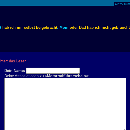
>Info zu
ot
hab
ich
mir
selbst
beigebracht
, Mom
oder
Dad
hab
ich
nicht
gebraucht
chtert das Lesen!
Dein Name:
Deine Assoziationen zu »
Motorradführerschein
«: