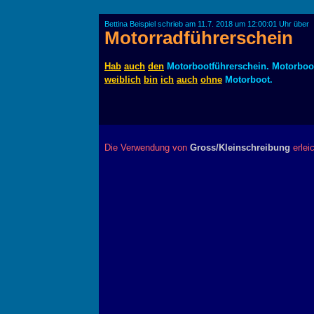
Bettina Beispiel schrieb am 11.7. 2018 um 12:00:01 Uhr über
Motorradführerschein
Hab
auch
den
Motorbootführerschein. Motorbo
weiblich
bin
ich
auch
ohne
Motorboot.
Die Verwendung von
Gross/Kleinschreibung
erlei