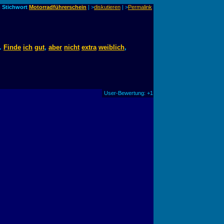
m Stichwort
Motorradführerschein
| >
diskutieren
|
>
Permalink
.
Finde
ich
gut
,
aber
nicht
extra
weiblich
,
User-Bewertung: +1