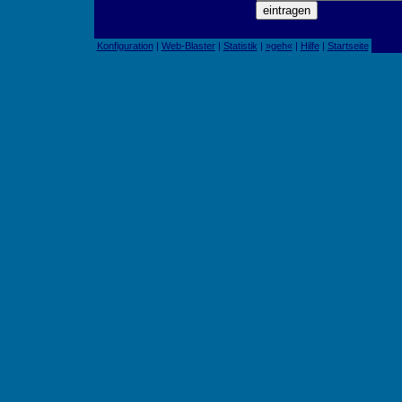
Konfiguration
|
Web-Blaster
|
Statistik
|
»geh«
|
Hilfe
|
Startseite