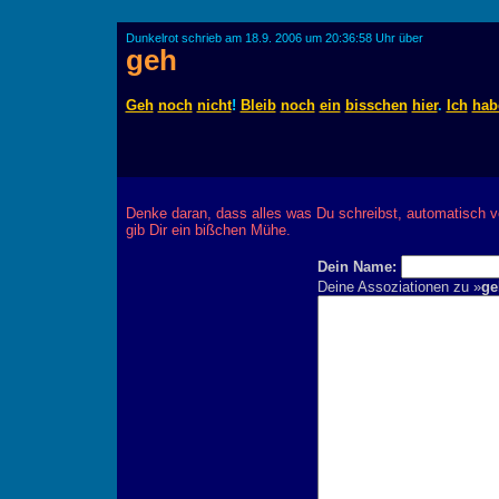
Dunkelrot schrieb am 18.9. 2006 um 20:36:58 Uhr über
geh
Geh
noch
nicht
!
Bleib
noch
ein
bisschen
hier
.
Ich
hab
Denke daran, dass alles was Du schreibst, automatisch v
gib Dir ein bißchen Mühe.
Dein Name:
Deine Assoziationen zu »
ge