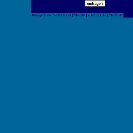
Konfiguration
|
Web-Blaster
|
Statistik
|
»Hier«
|
Hilfe
|
Startseite