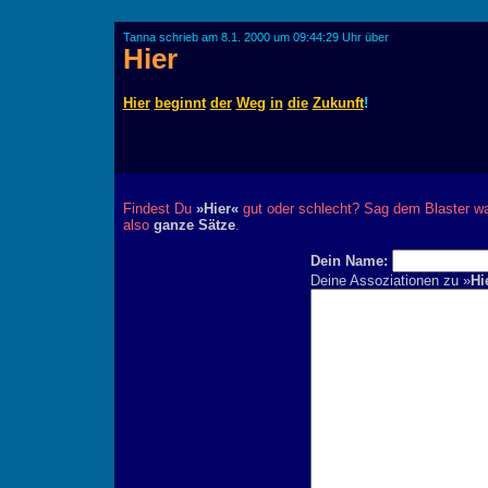
Tanna schrieb am 8.1. 2000 um 09:44:29 Uhr über
Hier
Hier
beginnt
der
Weg
in
die
Zukunft
!
Findest Du
»Hier«
gut oder schlecht? Sag dem Blaster war
also
ganze Sätze
.
Dein Name:
Deine Assoziationen zu »
Hi