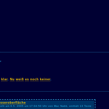
u
klar
.
Nu
weiß
es
noch
keiner
.
sseroberfläche
tellt am 6.5. 2005 um 17:04:50 Uhr von Mac Nabb, enthält 13 Texte