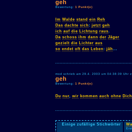
geh
Bewertung:
1 Punkt(e)
Im
Walde
stand
ein
Reh
Das
dachte
sich
:
jetzt
geh
ich
auf
die
Lichtung
raus
.
Da
schoss
ihm
dann
der
Jäger
gezielt
die
Lichter
aus
so
endet
oft
das
Leben
:
jäh
...
mod schrieb am 29.4. 2003 um 04:38:39 Uhr z
geh
Bewertung:
1 Punkt(e)
Du
nur
,
wir
kommen
auch
ohne
Dich
Einige zufällige Stichwörter
Wa
Ers