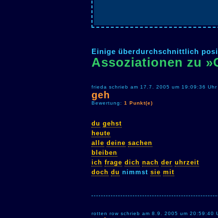
Einige überdurchschnittlich posi
Assoziationen zu 
frieda schrieb am 17.7. 2005 um 19:09:36 Uhr
geh
Bewertung:
1 Punkt(e)
du
gehst
heute
alle
deine
sachen
bleiben
ich
frage
dich
nach
der
uhrzeit
doch
du
nimmst
sie
mit
rotten row schrieb am 8.9. 2005 um 20:59:40 