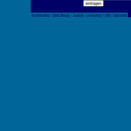
Konfiguration
|
Web-Blaster
|
Statistik
|
»gelaufen«
|
Hilfe
|
Startseite