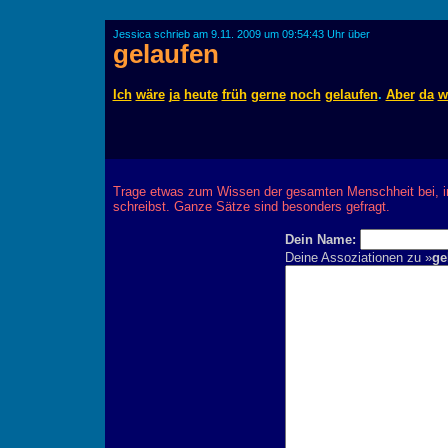
Jessica schrieb am 9.11. 2009 um 09:54:43 Uhr über
gelaufen
Ich
wäre
ja
heute
früh
gerne
noch
gelaufen
.
Aber
da
w
Trage etwas zum Wissen der gesamten Menschheit bei, 
schreibst. Ganze Sätze sind besonders gefragt.
Dein Name:
Deine Assoziationen zu »
ge