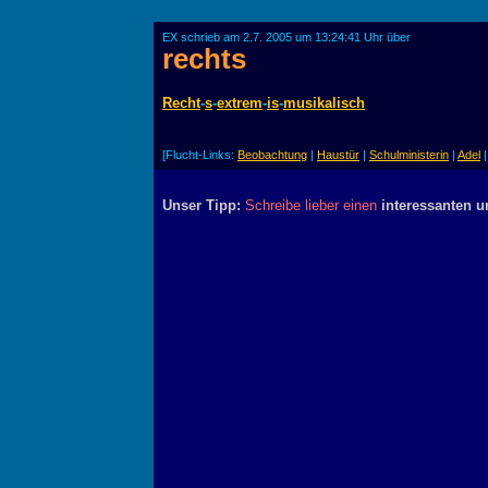
EX schrieb am 2.7. 2005 um 13:24:41 Uhr über
rechts
Recht
-
s
-
extrem
-
is
-
musikalisch
[Flucht-Links:
Beobachtung
|
Haustür
|
Schulministerin
|
Adel
Unser Tipp:
Schreibe lieber einen
interessanten u