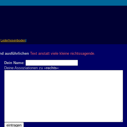
|
Lederhosenboden
]
nd ausführlichen
Text anstatt viele kleine nichtssagende.
Dein Name:
Deine Assoziationen zu »
rechts
«: