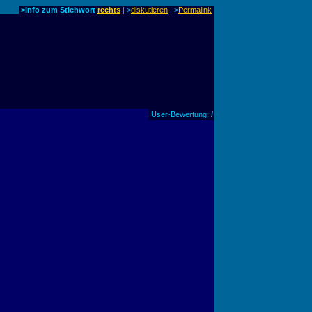
>Info zum Stichwort
rechts
| >
diskutieren
|
>
Permalink
User-Bewertung: /