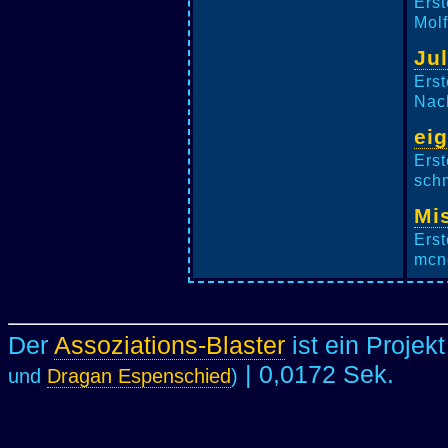
Erst
Molf
Jul
Erst
Nach
ei
Erst
schm
Mis
Erst
mcne
Der
Assoziations-Blaster
ist ein Projek
| 0,0172 Sek.
und
Dragan Espenschied
)