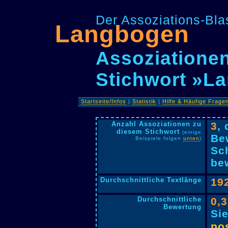
Der Assoziations-Blas
Langbogen
Assoziationen
Stichwort »L
Startseite/Infos
|
Statistik
|
Hilfe & Häufige Frage
Anzahl Assoziationen zu
3
,
diesem Stichwort
(einige
Be
Beispiele folgen
unten
)
Sc
bew
Durchschnittliche Textlänge
19
Durchschnittliche
0,
Bewertung
Si
pos