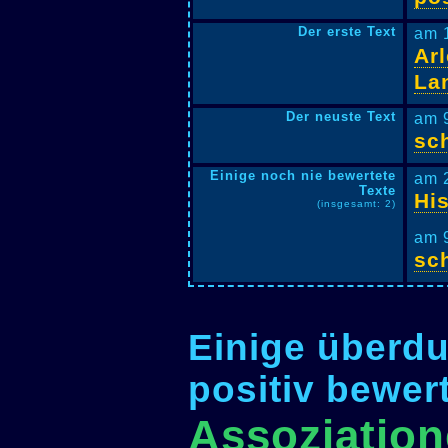
Der erste Text
am 
Ar
La
Der neuste Text
am 
sc
Einige noch nie bewertete
am 
Texte
Hi
(insgesamt: 2)
am 
sc
Einige überdu
positiv bewer
Assoziation