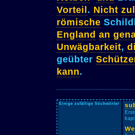
Vorteil
.
Nicht
zul
römische
Schild
England
an
gen
Unwägbarkeit
,
d
geübter
Schütze
kann
.
Einige zufällige Stichwörter
su
Erst
kapi
We