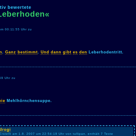
tiv bewertete
»Leberhoden«
um 00:11:55 Uhr zu
n
.
Ganz
bestimmt
.
Und
dann
gibt
es
den
Leberhodentritt.
59 Uhr zu
wie
Mehlhörnchensuppe.
drogi
Erstellt am 1.8. 2007 um 22:54:19 Uhr von tullipan, enthält 7 Texte