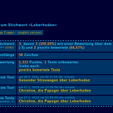
 zum Stichwort »Leberhoden«
ige Fragen
| (
english version
)
tichwort
3
, davon
3
(
100,00%
) mit einer Bewertung über dem 
lgen
unten
)
(-3) und
2
positiv bewertete (
66,67%
)
extlänge
58
Zeichen
ewertung
1,333
Punkte,
1
Texte unbewertet.
Siehe auch:
positiv bewertete Texte
rste Text
am 28.6. 2011 um 00:11:55 Uhr schrieb
Gesunder Streuwagen über Leberhoden
ste Text
am 27.1. 2023 um 22:25:59 Uhr schrieb
Christine, die Papugei über Leberhoden
te Texte
am 27.1. 2023 um 22:25:59 Uhr schrieb
Christine, die Papugei über Leberhoden
sgesamt: 1)