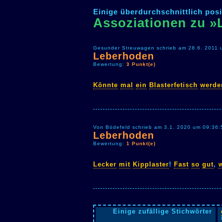
Einige überdurchschnittlich posi
Assoziationen zu 
Gesunder Streuwagen schrieb am 28.6. 2011 
Leberhoden
Bewertung:
3 Punkt(e)
Könnte
mal
ein
Blasterfetisch
werde
Von Bödefeld schrieb am 3.1. 2020 um 09:36:
Leberhoden
Bewertung:
1 Punkt(e)
Lecker
mit
Kipplaster
!
Fast
so
gut
,
Einige zufällige Stichwörter