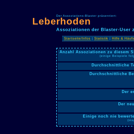
Der Assoziations-Blaster präsentiert:
Leberhoden
Assoziationen der Blaster-User
Startseite/Infos
|
Statistik
|
Hilfe & Häuf
Anzahl Assoziationen zu diesem S
(einige Beispiele fo
Durchschnittliche T
Durchschnittliche B
Der e
Der neu
Einige noch nie bewerte
(in