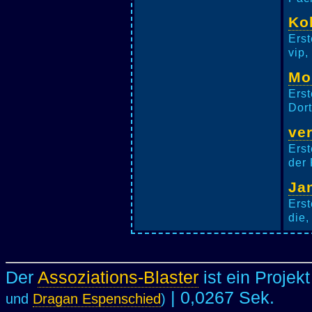
Ko
Erst
vip,
Mo
Erst
Dort
ve
Erst
der 
Ja
Erst
die,
Der
Assoziations-Blaster
ist ein Projek
| 0,0267 Sek.
und
Dragan Espenschied
)