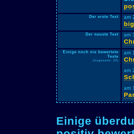
pos
Der erste Text
am 
bi
Der neuste Text
am 
Ch
Einige noch nie bewertete
am 
Texte
Ch
(insgesamt: 20)
am 
Sc
am 
Pa
Einige überdu
positiv bewer