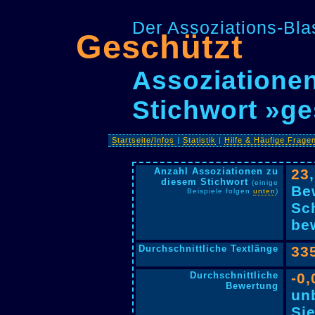
Der Assoziations-Blas
Geschützt
Assoziationen
Stichwort »ge
Startseite/Infos
|
Statistik
|
Hilfe & Häufige Frage
Anzahl Assoziationen zu
23
diesem Stichwort
(einige
Be
Beispiele folgen
unten
)
Sc
bew
Durchschnittliche Textlänge
33
Durchschnittliche
-0,
Bewertung
un
Si