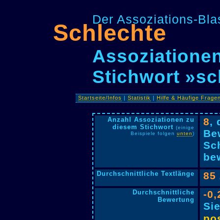
Der Assoziations-Blas
Schlechte
Assoziationen
Stichwort »sc
Startseite/Infos
|
Statistik
|
Hilfe & Häufige Frage
Anzahl Assoziationen zu
8
,
diesem Stichwort
(einige
Be
Beispiele folgen
unten
)
Sc
bew
Durchschnittliche Textlänge
85
Durchschnittliche
-0,
Bewertung
Si
pos