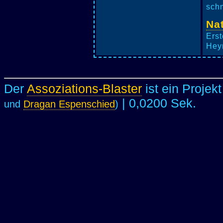
schm
Na
Erst
Heyn
Der
Assoziations-Blaster
ist ein Projek
| 0,0200 Sek.
und
Dragan Espenschied
)