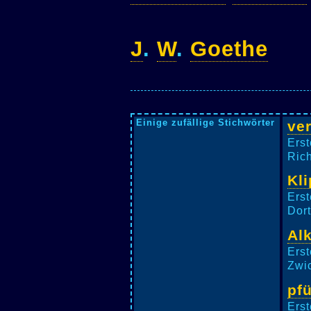
J
.
W
.
Goethe
Einige zufällige Stichwörter
ve
Erst
Rich
Kli
Erst
Dort
Al
Erst
Zwic
pfü
Erst