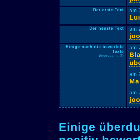
Der erste Text
am 
Lu
Der neuste Text
am 
jo
Einige noch nie bewertete
am 
Texte
Bl
(insgesamt: 5)
üb
am 
Ma
am 
jo
Einige überdu