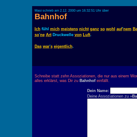
Masi schrieb am 2.12. 2000 um 16:32:51 Uhr über
Bahnhof
Ich
fühl
mich
meistens
nicht
ganz
so
wohl
auf
'
nem
B
so
'
ne
Art
Druckwelle
von
Luft
.
Das
war
'
s
eigentlich
.
Schreibe statt zehn Assoziationen, die nur aus einem Wor
alles erklärst, was Dir zu
Bahnhof
einfällt.
Dein Name:
Deine Assoziationen zu »
Ba