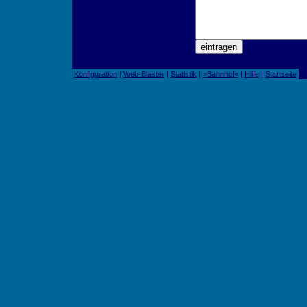
Konfiguration
|
Web-Blaster
|
Statistik
|
»Bahnhof«
|
Hilfe
|
Startseite