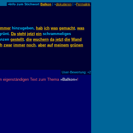
>Info zum Stichwort
Balkon
| >
diskutieren
|
>
Permalink
ummer
hinzugeben,
hab
ich
was
gemacht
,
was
rünt.
Da
steht
jetzt
ein
schrammeliges
anzen
gestellt
,
die
wuchern
da
jetzt
die
Wand
ch
zwar
immer
noch
,
aber
auf
meinem
grünen
User-Bewertung: +2
inen eigenständigen Text zum Thema
»Balkon«
!