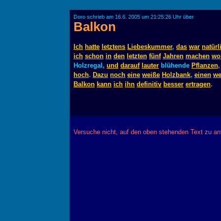
Doro schrieb am 16.6. 2005 um 21:25:26 Uhr über
Balkon
Ich
hatte
letztens
Liebeskummer
,
das
war
natürl
ich
schon
in
den
letzten
fünf
Jahren
machen
wol
Holzregal,
und
darauf
lauter
blühende
Pflanzen
hoch
.
Dazu
noch
eine
weiße
Holzbank
,
einen
we
Balkon
kann
ich
ihn
definitiv
besser
ertragen
.
Versuche nicht, auf den oben stehenden Text zu a