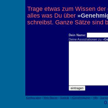
Trage etwas zum Wissen der 
alles was Du über
»Genehmi
schreibst. Ganze Sätze sind 
Dein Name:
Deine Assoziationen zu »
Ge
Konfiguration
|
Web-Blaster
|
Statistik
|
»Genehmigung«
|
Hilfe
|
Startse
0