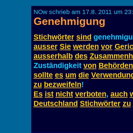
NOw schrieb am 17.8. 2011 um 23:
Genehmigung
Stichwörter
sind
genehmigun
ausser
Sie
werden
vor
Geric
ausserhalb
des
Zusammenh
Zuständigkeit
von
Behörden
sollte
es
um
die
Verwendun
zu
bezweifeln
!
Es
ist
nicht
verboten
,
auch
Deutschland
Stichwörter
zu