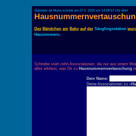
Stanislav de Mona schrieb am 27.5. 2020 um 14:09:57 Uhr über
Hausnummernvertauschun
Das
Bändchen
am
Baby
auf
der
Säuglingsstation
wur
Hausnmmern.
Schreibe statt zehn Assoziationen, die nur aus einem Wor
alles erklärst, was Dir zu
Hausnummernvertauschung
ei
Dein Name:
Deine Assoziationen zu »
Ha