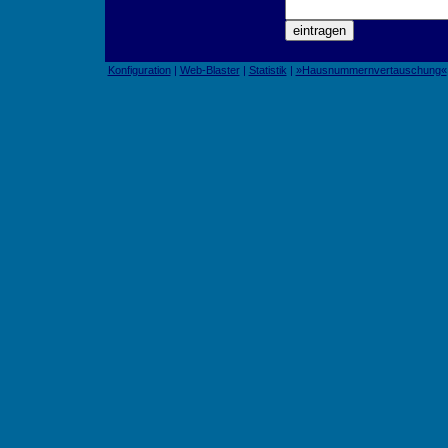
Konfiguration
|
Web-Blaster
|
Statistik
|
»Hausnummernvertauschung«