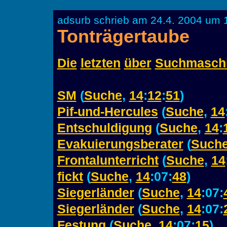
adsurb schrieb am 24.4. 2004 um 
Tonträgertaube
Die
letzten
über
Suchmasch
SM
(
Suche
,
14
:
12
:
51
)
Pif-und-Hercules
(
Suche
,
14
Entschuldigung
(
Suche
,
14
:
Evakuierungsberater
(
Such
Frontalunterricht
(
Suche
,
14
fickt
(
Suche
,
14
:07:
48
)
Siegerländer
(
Suche
,
14
:07:
Siegerländer
(
Suche
,
14
:07:
Festung
(
Suche
,
14
:07:
15
)