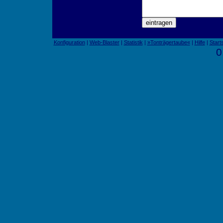
Konfiguration
|
Web-Blaster
|
Statistik
|
»Tonträgertaube«
|
Hilfe
|
Start
0