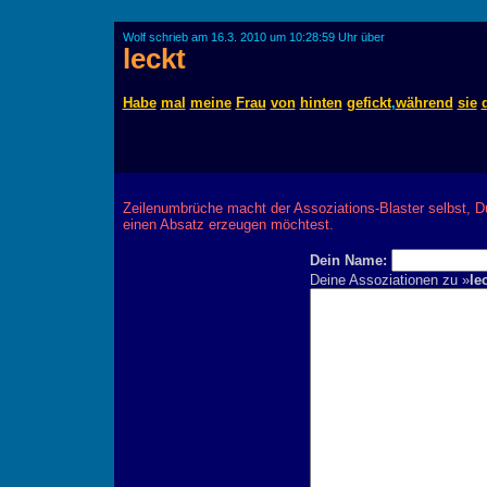
Wolf schrieb am 16.3. 2010 um 10:28:59 Uhr über
leckt
Habe
mal
meine
Frau
von
hinten
gefickt
,
während
sie
Zeilenumbrüche macht der Assoziations-Blaster selbst, D
einen Absatz erzeugen möchtest.
Dein Name:
Deine Assoziationen zu »
le