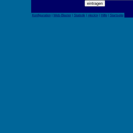
Konfiguration
|
Web-Blaster
|
Statistik
|
»leckt«
|
Hilfe
|
Startseite