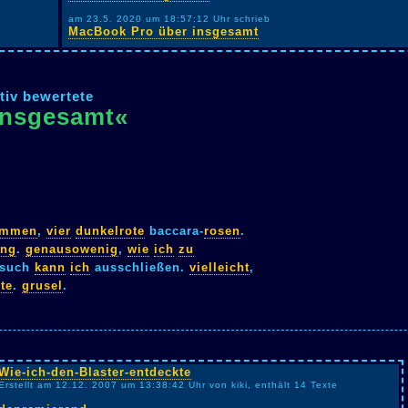
am 23.5. 2020 um 18:57:12 Uhr schrieb
MacBook Pro über insgesamt
tiv bewertete
Insgesamt«
ommen
,
vier
dunkelrote
baccara-
rosen
.
ung
.
genausowenig
,
wie
ich
zu
rsuch
kann
ich
ausschließen.
vielleicht
,
te
.
grusel
.
Wie-ich-den-Blaster-entdeckte
Erstellt am 12.12. 2007 um 13:38:42 Uhr von kiki, enthält 14 Texte