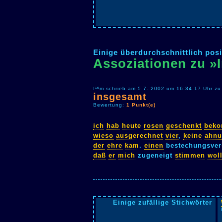
Einige überdurchschnittlich posi
Assoziationen zu »
I¹ºm schrieb am 5.7. 2002 um 16:34:17 Uhr zu
insgesamt
Bewertung:
1 Punkt(e)
ich
hab
heute
rosen
geschenkt
bek
wieso
ausgerechnet
vier
,
keine
ahn
der
ehre
kam
.
einen
bestechungsve
daß
er
mich
zugeneigt
stimmen
woll
Einige zufällige Stichwörter