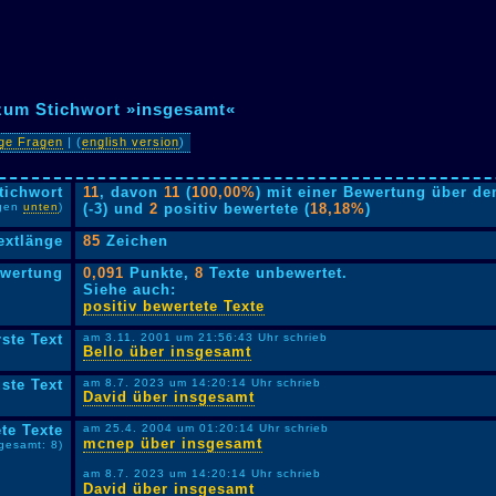
 zum Stichwort »insgesamt«
ige Fragen
| (
english version
)
tichwort
11
, davon
11
(
100,00%
) mit einer Bewertung über de
lgen
unten
)
(-3) und
2
positiv bewertete (
18,18%
)
extlänge
85
Zeichen
ewertung
0,091
Punkte,
8
Texte unbewertet.
Siehe auch:
positiv bewertete Texte
rste Text
am 3.11. 2001 um 21:56:43 Uhr schrieb
Bello über insgesamt
ste Text
am 8.7. 2023 um 14:20:14 Uhr schrieb
David über insgesamt
te Texte
am 25.4. 2004 um 01:20:14 Uhr schrieb
mcnep über insgesamt
sgesamt: 8)
am 8.7. 2023 um 14:20:14 Uhr schrieb
David über insgesamt