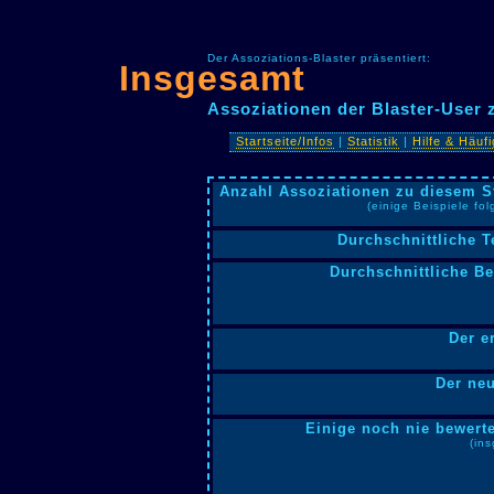
Der Assoziations-Blaster präsentiert:
Insgesamt
Assoziationen der Blaster-User
Startseite/Infos
|
Statistik
|
Hilfe & Häuf
Anzahl Assoziationen zu diesem S
(einige Beispiele fo
Durchschnittliche T
Durchschnittliche B
Der e
Der neu
Einige noch nie bewerte
(in