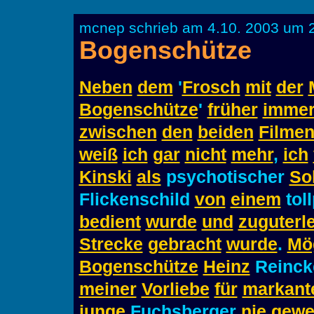
mcnep schrieb am 4.10. 2003 um 2
Bogenschütze
Neben
dem
'
Frosch
mit
der
Bogenschütze
'
früher
imme
zwischen
den
beiden
Filme
weiß
ich
gar
nicht
mehr
,
ich
Kinski
als
psychotischer
So
Flickenschild
von
einem
tol
bedient
wurde
und
zuguterle
Strecke
gebracht
wurde
.
Mö
Bogenschütze
Heinz
Reinc
meiner
Vorliebe
für
markant
junge
Fuchsberger
nie
gewe