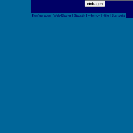
Konfiguration
|
Web-Blaster
|
Statistik
|
»Homo«
|
Hilfe
|
Startseite