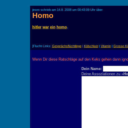
jeses schrieb am 14.8. 2008 um 00:43:09 Uhr über
Homo
hitler
war
ein
homo
.
[Flucht-Links:
Gesprächsflüchtlinge
|
Kölschlust
|
Vitamin
|
Grosse-K
Wenn Dir diese Ratschläge auf den Keks gehen dann ignor
Dein Name:
Deine Assoziationen zu »
H