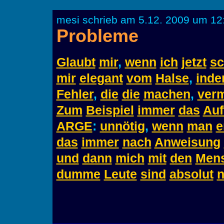
mesi schrieb am 5.12. 2009 um 12
Probleme
Glaubt
mir
,
wenn
ich
jetzt
sc
mir
elegant
vom
Halse
,
ind
Fehler
,
die
die
machen
,
ver
Zum
Beispiel
immer
das
Auf
ARGE
:
unnötig
,
wenn
man
e
das
immer
nach
Anweisung
und
dann
mich
mit
den
Men
dumme
Leute
sind
absolut
n