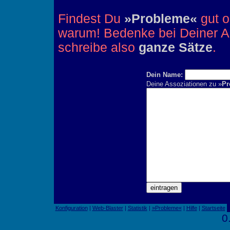
Findest Du
»Probleme«
gut o
warum! Bedenke bei Deiner An
schreibe also
ganze Sätze
.
Dein Name:
Deine Assoziationen zu »
Pr
Konfiguration
|
Web-Blaster
|
Statistik
|
»Probleme«
|
Hilfe
|
Startseite
0