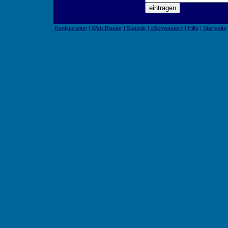
Konfiguration
|
Web-Blaster
|
Statistik
|
»Schwester«
|
Hilfe
|
Startseite