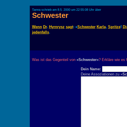
Tanna schrieb am 8.5. 2000 um 22:55:08 Uhr über
Schwester
Wenn
Dr
.
Hyrnrysz
sagt
: »
Schwester
Karla
,
Spritze
!
Di
jedenfalls
.
Was ist das Gegenteil von
»Schwester«
? Erkläre wie es f
Dein Name:
Deine Assoziationen zu »
Sc