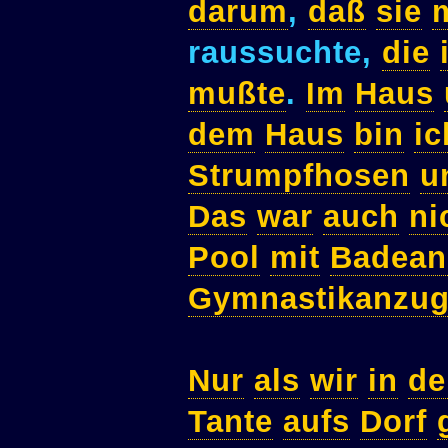
darum
,
daß
sie
raussuchte,
die
mußte
.
Im
Haus
dem
Haus
bin
ic
Strumpfhosen
u
Das
war
auch
ni
Pool
mit
Badean
Gymnastikanzu
Nur
als
wir
in
de
Tante
aufs
Dorf