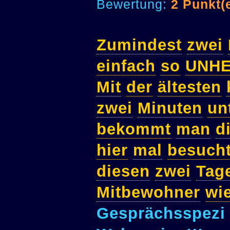
Bewertung:
2 Punkt(
Zumindest
zwei
einfach
so
UNHE
Mit
der
ältesten
zwei
Minuten
un
bekommt
man
d
hier
mal
besuch
diesen
zwei
Tag
Mitbewohner
wi
Gesprächsspezi