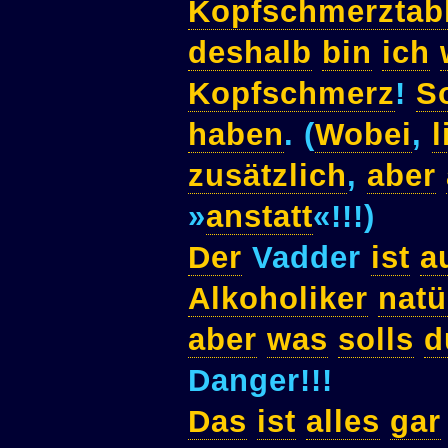
Kopfschmerztabl
deshalb
bin
ich
Kopfschmerz
!
S
haben
. (
Wobei
,
l
zusätzlich
,
aber
»
anstatt
«!!!)
Der
Vadder
ist
a
Alkoholiker
natü
aber
was
solls
d
Danger!!!
Das
ist
alles
gar