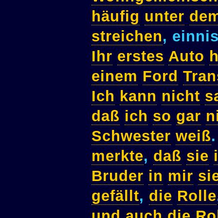
häufig
unter
de
streichen
, einnis
Ihr
erstes
Auto
einem
Ford
Tran
Ich
kann
nicht
s
daß
ich
so
gar
n
Schwester
weiß
merkte
,
daß
sie
Bruder
in
mir
si
gefällt
,
die
Rolle
und
auch
die
Ro