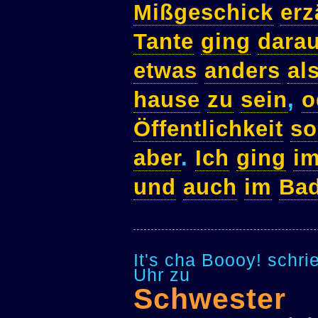
Mißgeschick
erz
Tante
ging
darau
etwas
anders
al
hause
zu
sein
,
o
Öffentlichkeit
so
aber
.
Ich
ging
i
und
auch
im
Ba
It's cha Boooy! schr
Uhr zu
Schwester