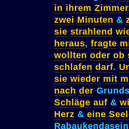
in
ihrem
Zimmer
zwei
Minuten
&
sie
strahlend
wi
heraus
,
fragte
m
wollten
oder
ob
schlafen
darf
.
U
sie
wieder
mit
m
nach
der
Grunds
Schläge
auf
&
wi
Herz
&
eine
Seel
Rabaukendasei