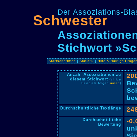
Der Assoziations-Blas
Schwester
Assoziationen
Stichwort »S
Startseite/Infos
|
Statistik
|
Hilfe & Häufige Frage
Anzahl Assoziationen zu
20
diesem Stichwort
(einige
Be
Beispiele folgen
unten
)
Sc
bew
Durchschnittliche Textlänge
24
Durchschnittliche
-0,
Bewertung
un
Si