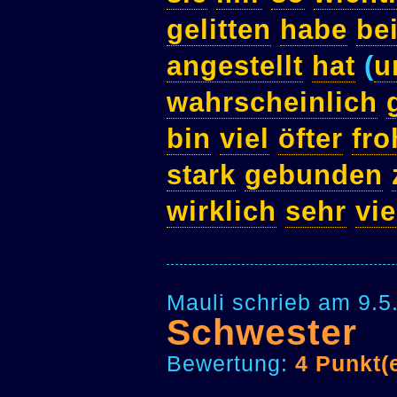
gelitten
habe
be
angestellt
hat
(
u
wahrscheinlich
bin
viel
öfter
fro
stark
gebunden
wirklich
sehr
vie
Mauli schrieb am 9.5
Schwester
Bewertung:
4 Punkt(