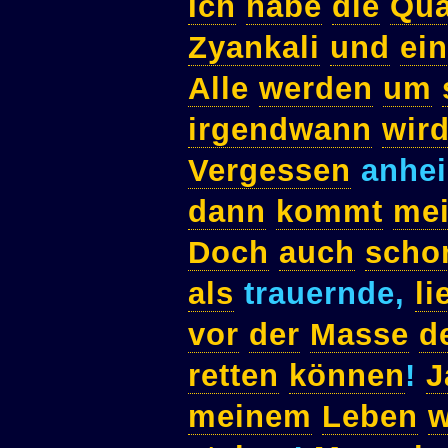
Ich
habe
die
Qua
Zyankali
und
ei
Alle
werden
um
irgendwann
wir
Vergessen
anhe
dann
kommt
me
Doch
auch
scho
als
trauernde,
l
vor
der
Masse
d
retten
können
!
J
meinem
Leben
w