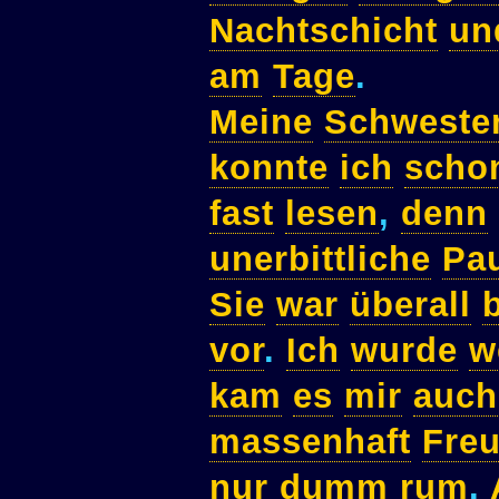
Nachtschicht
un
am
Tage
.
Meine
Schweste
konnte
ich
scho
fast
lesen
,
denn
unerbittliche
Pa
Sie
war
überall
vor
.
Ich
wurde
w
kam
es
mir
auch
massenhaft
Fre
nur
dumm
rum
.