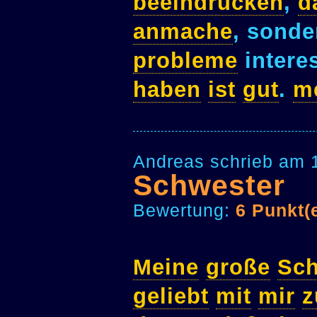
beeindrucken
,
d
anmache
, sond
probleme
intere
haben
ist
gut
.
m
Andreas schrieb am 
Schwester
Bewertung:
6 Punkt(
Meine
große
Sch
geliebt
mit
mir
z