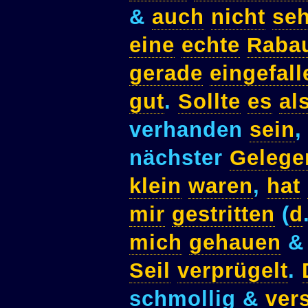
&
auch
nicht
seh
eine
echte
Raba
gerade
eingefall
gut
.
Sollte
es
al
verhanden
sein
nächster
Gelege
klein
waren
,
hat
mir
gestritten
(
d
mich
gehauen
Seil
verprügelt
.
schmollig &
ver