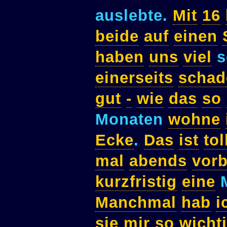
auslebte.
Mit
16
beide
auf
einen
haben
uns
viel
s
einerseits
schad
gut
-
wie
das
so
Monaten
wohne
Ecke
.
Das
ist
tol
mal
abends
vorb
kurzfristig
eine
M
Manchmal
hab
i
sie
mir
so
wicht