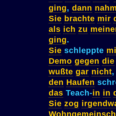
ging
,
dann
nah
Sie
brachte
mir
als
ich
zu
meine
ging
.
Sie
schleppte
m
Demo
gegen
die
wußte
gar
nicht
den
Haufen
schr
das
Teach-
in
in
Sie
zog
irgendw
Wohngemeinsch