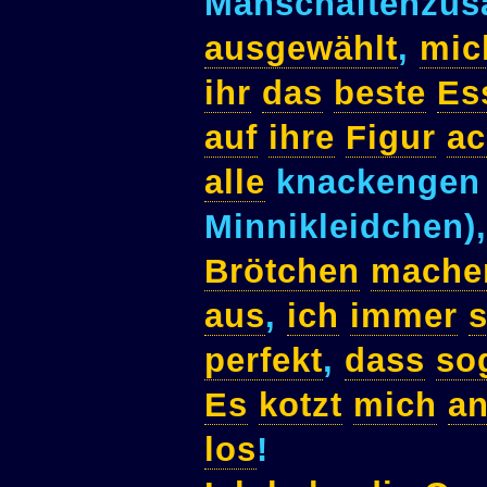
Manschaftenzu
ausgewählt
,
mic
ihr
das
beste
Es
auf
ihre
Figur
ac
alle
knackenge
Minnikleidchen)
Brötchen
mache
aus
,
ich
immer
perfekt
,
dass
so
Es
kotzt
mich
a
los
!