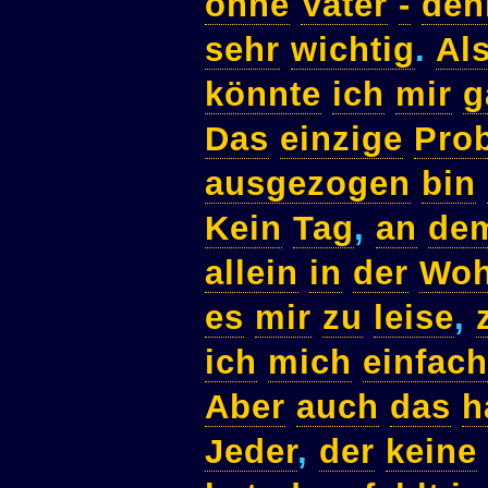
ohne
Vater
-
den
sehr
wichtig
.
Al
könnte
ich
mir
g
Das
einzige
Pro
ausgezogen
bin
Kein
Tag
,
an
de
allein
in
der
Wo
es
mir
zu
leise
,
ich
mich
einfach
Aber
auch
das
h
Jeder
,
der
keine