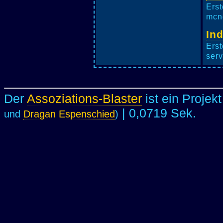
Erst
mcne
In
Erst
serv
Der
Assoziations-Blaster
ist ein Projek
| 0,0719 Sek.
und
Dragan Espenschied
)