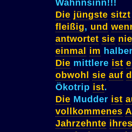
Wahnnsinn!!!
Die
jüngste
sitzt
fleißig
,
und
wen
antwortet
sie
ni
einmal
im
halbe
Die
mittlere
ist
e
obwohl
sie
auf
Ökotrip
ist
.
Die
Mudder
ist
a
vollkommenes
A
Jahrzehnte
ihre