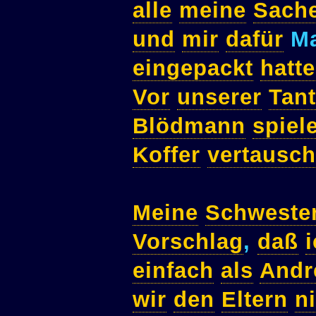
alle
meine
Sach
und
mir
dafür
Ma
eingepackt
hatte
Vor
unserer
Tan
Blödmann
spiel
Koffer
vertausch
Meine
Schweste
Vorschlag
,
daß
einfach
als
Andr
wir
den
Eltern
n