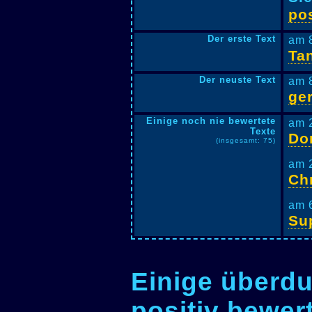
pos
Der erste Text
am 
Ta
Der neuste Text
am 
ge
Einige noch nie bewertete
am 
Texte
Do
(insgesamt: 75)
am 
Ch
am 
Su
Einige überdu
positiv bewer