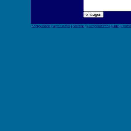
Konfiguration
|
Web-Blaster
|
Statistik
|
»Temperaturen«
|
Hilfe
|
Startse