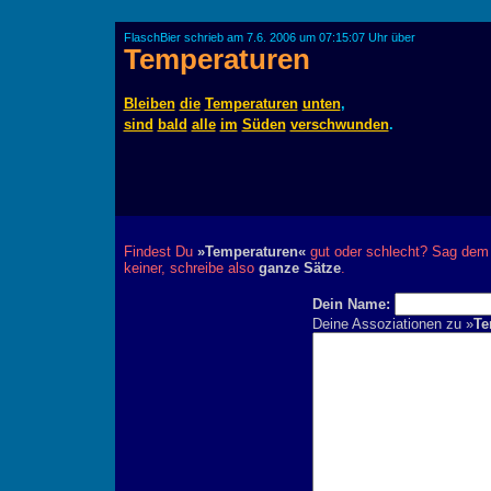
FlaschBier schrieb am 7.6. 2006 um 07:15:07 Uhr über
Temperaturen
Bleiben
die
Temperaturen
unten
,
sind
bald
alle
im
Süden
verschwunden
.
Findest Du
»Temperaturen«
gut oder schlecht? Sag dem 
keiner, schreibe also
ganze Sätze
.
Dein Name:
Deine Assoziationen zu »
Te