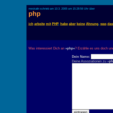
meskalin schrieb am 10.3. 2005 um 15:28:56 Uhr über
php
ich
arbeite
mit
PHP
,
habe
aber
keine
Ahnung
,
was
das
Was interessiert Dich an
»php«
? Erzähle es uns doch und
Dein Name:
Deine Assoziationen zu »
ph