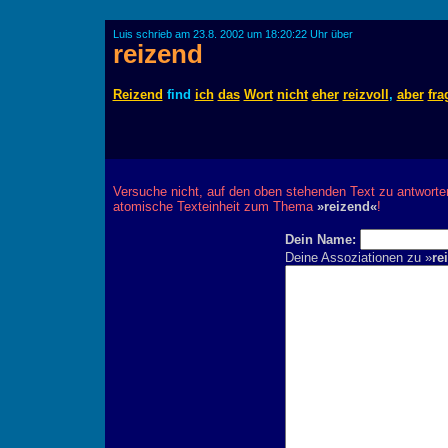
Luis schrieb am 23.8. 2002 um 18:20:22 Uhr über
reizend
Reizend
find
ich
das
Wort
nicht
eher
reizvoll
,
aber
fra
Versuche nicht, auf den oben stehenden Text zu antworte
atomische Texteinheit zum Thema
»reizend«
!
Dein Name:
Deine Assoziationen zu »
re