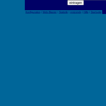
Konfiguration
|
Web-Blaster
|
Statistik
|
»reizend«
|
Hilfe
|
Startseite