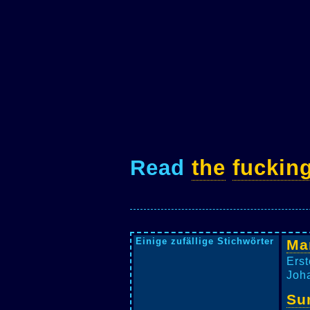
Read
the
fuckin
Einige zufällige Stichwörter
Ma
Erst
Joha
Su