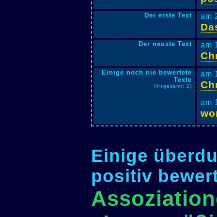
Der erste Text
am 
Da
Der neuste Text
am 
Ch
Einige noch nie bewertete
am 
Texte
Ch
(insgesamt: 2)
am 
wo
Einige überdu
positiv bewer
Assoziation