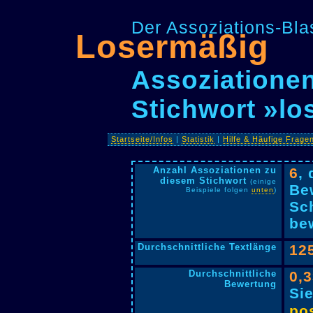
Der Assoziations-Blas
Losermäßig
Assoziationen
Stichwort »l
Startseite/Infos
|
Statistik
|
Hilfe & Häufige Frage
Anzahl Assoziationen zu
6
,
diesem Stichwort
(einige
Be
Beispiele folgen
unten
)
Sc
bew
Durchschnittliche Textlänge
12
Durchschnittliche
0,
Bewertung
Si
pos