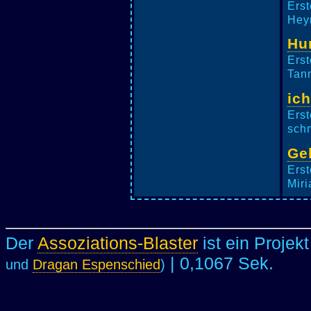
Erst
Heyn
Hu
Erst
Tann
ic
Erst
schm
Ge
Erst
Miri
Der
Assoziations-Blaster
ist ein Projek
| 0,1067 Sek.
und
Dragan Espenschied
)