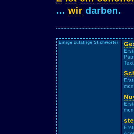
...
wir
darben.
Einige zufällige Stichwörter
Ge
Erst
Patr
Tex
Sc
Erst
mcne
No
Erst
mcne
st
Erst
Acer