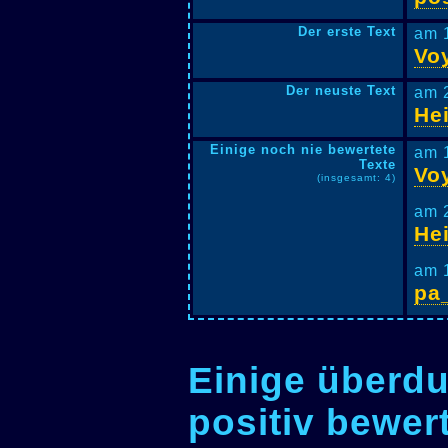
Der erste Text
am 
Voy
Der neuste Text
am 
Hei
Einige noch nie bewertete
am 
Texte
Voy
(insgesamt: 4)
am 
Hei
am 
pa
Einige überdu
positiv bewer