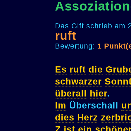
Assoziation
Das Gift schrieb am 
ruft
Bewertung:
1 Punkt(
Es
ruft
die
Grub
schwarzer
Sonn
überall
hier
.
Im
Überschall
u
dies
Herz
zerbri
Z
ist
ein
schöne