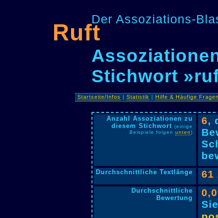
Der Assoziations-Blas
Ruft
Assoziationen
Stichwort »ru
Startseite/Infos
|
Statistik
|
Hilfe & Häufige Frage
Anzahl Assoziationen zu
6
,
diesem Stichwort
(einige
Be
Beispiele folgen
unten
)
Sc
bew
Durchschnittliche Textlänge
61
Durchschnittliche
0,
Bewertung
Si
pos