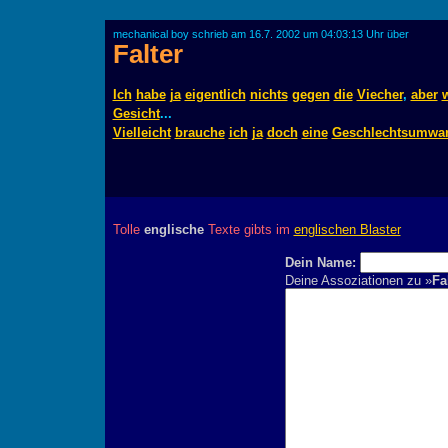
mechanical boy schrieb am 16.7. 2002 um 04:03:13 Uhr über
Falter
Ich
habe
ja
eigentlich
nichts
gegen
die
Viecher
,
aber
Gesicht
...
Vielleicht
brauche
ich
ja
doch
eine
Geschlechtsumwa
Tolle
englische
Texte gibts im
englischen Blaster
Dein Name:
Deine Assoziationen zu »
Fa