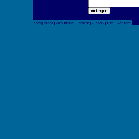
Konfiguration
|
Web-Blaster
|
Statistik
|
»Falter«
|
Hilfe
|
Startseite