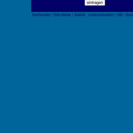
Konfiguration
|
Web-Blaster
|
Statistik
|
»Lebenssituation«
|
Hilfe
|
Start