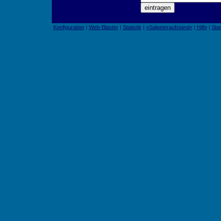
Konfiguration
|
Web-Blaster
|
Statistik
|
»Salpeteraufstand«
|
Hilfe
|
Star