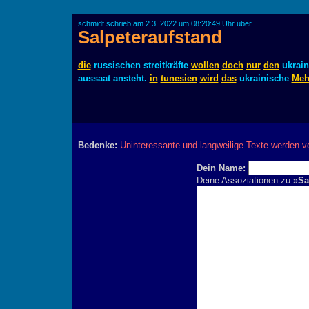
schmidt schrieb am 2.3. 2022 um 08:20:49 Uhr über
Salpeteraufstand
die
russischen streitkräfte
wollen
doch
nur
den
ukrai
aussaat ansteht.
in
tunesien
wird
das
ukrainische
Meh
Bedenke:
Uninteressante und langweilige Texte werden v
Dein Name:
Deine Assoziationen zu »
Sa