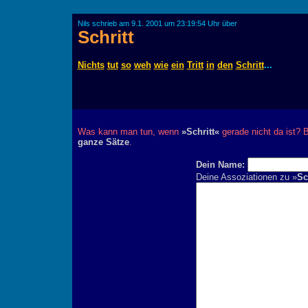
Nils schrieb am 9.1. 2001 um 23:19:54 Uhr über
Schritt
Nichts
tut
so
weh
wie
ein
Tritt
in
den
Schritt
...
Was kann man tun, wenn
»Schritt«
gerade nicht da ist? B
ganze Sätze
.
Dein Name:
Deine Assoziationen zu »
Sc