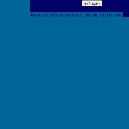
Konfiguration
|
Web-Blaster
|
Statistik
|
»Schritt«
|
Hilfe
|
Startseite