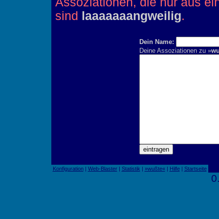
Assoziationen, die nur aus e
sind
laaaaaaangweilig
.
Dein Name:
Deine Assoziationen zu »
wu
Konfiguration
|
Web-Blaster
|
Statistik
|
»wußte«
|
Hilfe
|
Startseite
0