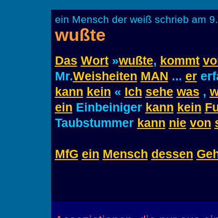
ein Mensch der weiß schrieb am 9
wußte
Das
Wort
»
wußte
,
kommt
vo
Mr.
Weisheiten
MAN
...
er
er
kann
kein
«
Ich
sehe
was
,
w
ein
Einbeiniger
kann
kein
Fu
Taubstummer
kann
nie
von
MfG
ein
Mensch
dessen
Geh