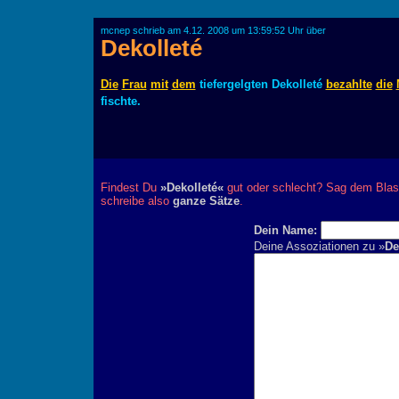
mcnep schrieb am 4.12. 2008 um 13:59:52 Uhr über
Dekolleté
Die
Frau
mit
dem
tiefergelgten Dekolleté
bezahlte
die
fischte.
Findest Du
»Dekolleté«
gut oder schlecht? Sag dem Blast
schreibe also
ganze Sätze
.
Dein Name:
Deine Assoziationen zu »
De