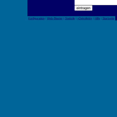
Konfiguration
|
Web-Blaster
|
Statistik
|
»Dekolleté«
|
Hilfe
|
Startseite