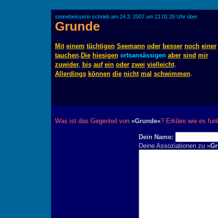
steinebeisserin schrieb am 24.3. 2007 um 21:01:26 Uhr über
Grunde
Mit
einem
tüchtigen
Seemann
oder
besser
noch
einer
tauchen
.
Die
hiesigen
ortsansässigen
aber
sind
mir
zuwider
,
bis
auf
ein
oder
zwei
vielleicht
.
Allerdings
können
die
nicht
mal
schwimmen
.
Was ist das Gegenteil von
»Grunde«
? Erkläre wie es funk
Dein Name:
Deine Assoziationen zu »
Gr