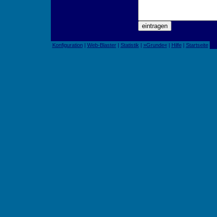
Konfiguration
|
Web-Blaster
|
Statistik
|
»Grunde«
|
Hilfe
|
Startseite