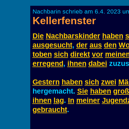
Nachbarin schrieb am 6.4. 2023 u
Kellerfenster
Die
Nachbarskinder
haben
s
ausgesucht
,
der
aus
den
Wo
toben
sich
direkt
vor
meine
erregend
,
ihnen
dabei
zuzus
Gestern
haben
sich
zwei
Mä
hergemacht.
Sie
haben
groß
ihnen
lag
.
In
meiner
Jugendz
gebraucht
.