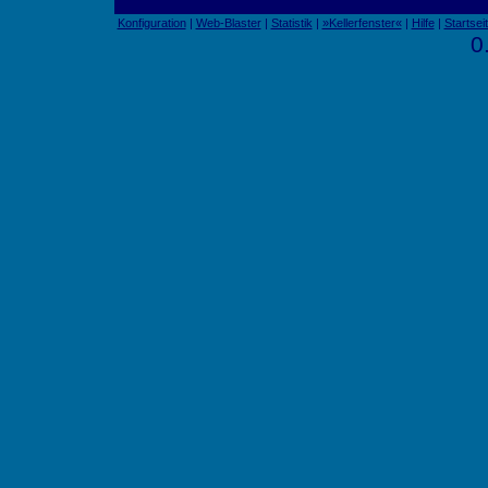
Konfiguration
|
Web-Blaster
|
Statistik
|
»Kellerfenster«
|
Hilfe
|
Startsei
0