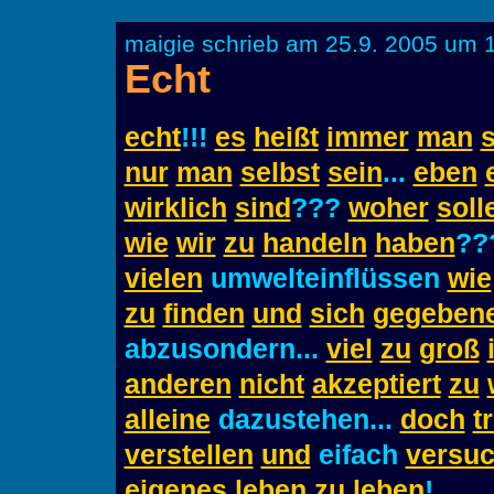
maigie schrieb am 25.9. 2005 um 
Echt
echt
!!!
es
heißt
immer
man
s
nur
man
selbst
sein
...
eben
wirklich
sind
???
woher
soll
wie
wir
zu
handeln
haben
??
vielen
umwelteinflüssen
wie
zu
finden
und
sich
gegebene
abzusondern...
viel
zu
groß
anderen
nicht
akzeptiert
zu
alleine
dazustehen...
doch
t
verstellen
und
eifach
versu
eigenes
leben
zu
leben
!