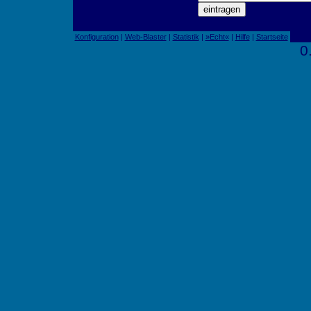
Konfiguration
|
Web-Blaster
|
Statistik
|
»Echt«
|
Hilfe
|
Startseite
0