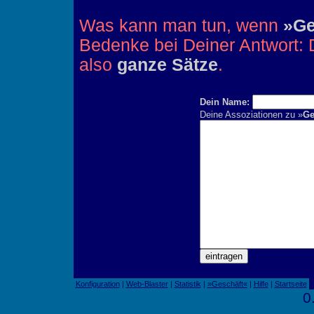
Was kann man tun, wenn
»Ge
Bedenke bei Deiner Antwort: D
also
ganze Sätze
.
Dein Name:
Deine Assoziationen zu »
Ge
Konfiguration
|
Web-Blaster
|
Statistik
|
»Geschäft«
|
Hilfe
|
Startseite
0