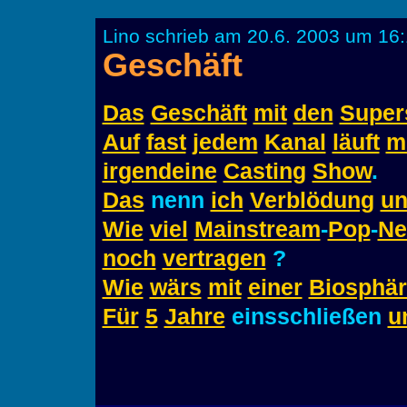
Lino schrieb am 20.6. 2003 um 16:
Geschäft
Das
Geschäft
mit
den
Super
Auf
fast
jedem
Kanal
läuft
m
irgendeine
Casting
Show
.
Das
nenn
ich
Verblödung
u
Wie
viel
Mainstream
-
Pop
-
Ne
noch
vertragen
?
Wie
wärs
mit
einer
Biosphär
Für
5
Jahre
einsschließen
u