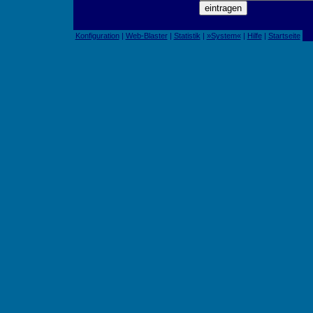
Konfiguration
|
Web-Blaster
|
Statistik
|
»System«
|
Hilfe
|
Startseite