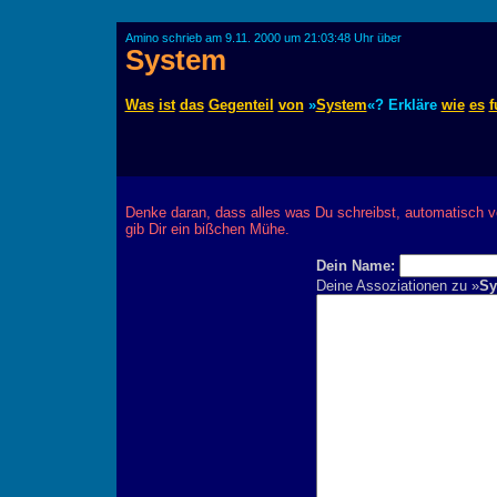
Amino schrieb am 9.11. 2000 um 21:03:48 Uhr über
System
Was
ist
das
Gegenteil
von
»
System
«? Erkläre
wie
es
f
Denke daran, dass alles was Du schreibst, automatisch v
gib Dir ein bißchen Mühe.
Dein Name:
Deine Assoziationen zu »
Sy