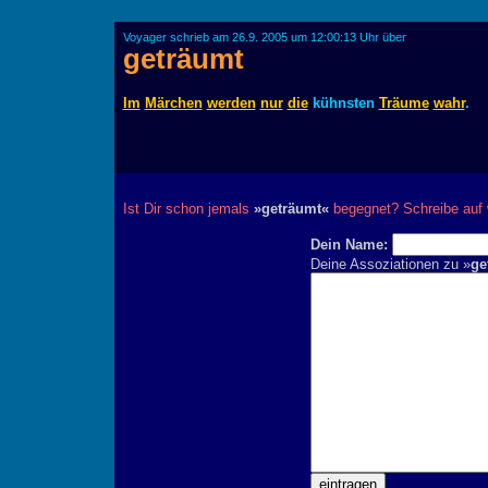
Voyager schrieb am 26.9. 2005 um 12:00:13 Uhr über
geträumt
Im
Märchen
werden
nur
die
kühnsten
Träume
wahr
.
Ist Dir schon jemals
»geträumt«
begegnet? Schreibe auf 
Dein Name:
Deine Assoziationen zu »
ge