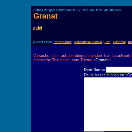
Bettina Beispiel schrieb am 15.12. 2005 um 15:05:40 Uhr über
Granat
apfel
[Flucht-Links:
Paralysieren
|
Kochlöffelakademie
|
Lisa
|
Sesamöl
|
In
Versuche nicht, auf den oben stehenden Text zu antworte
atomische Texteinheit zum Thema
»Granat«
!
Dein Name:
Deine Assoziationen zu »
Gr