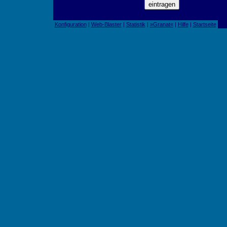
Konfiguration
|
Web-Blaster
|
Statistik
|
»Granat«
|
Hilfe
|
Startseite